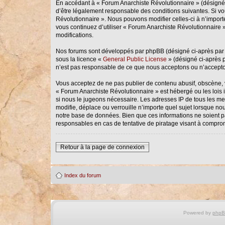
En accédant à « Forum Anarchiste Révolutionnaire » (désigné ci
d’être légalement responsable des conditions suivantes. Si vo
Révolutionnaire ». Nous pouvons modifier celles-ci à n’importe
vous continuez d’utiliser « Forum Anarchiste Révolutionnaire 
modifications.
Nos forums sont développés par phpBB (désigné ci-après par « 
sous la licence «
General Public License
» (désigné ci-après p
n’est pas responsable de ce que nous acceptons ou n’accepto
Vous acceptez de ne pas publier de contenu abusif, obscène, vu
« Forum Anarchiste Révolutionnaire » est hébergé ou les lois 
si nous le jugeons nécessaire. Les adresses IP de tous les m
modifie, déplace ou verrouille n’importe quel sujet lorsque n
notre base de données. Bien que ces informations ne soient p
responsables en cas de tentative de piratage visant à compro
Retour à la page de connexion
Index du forum
Powered by
php