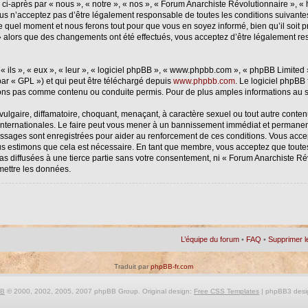
-après par « nous », « notre », « nos », « Forum Anarchiste Révolutionnaire », « h
us n’acceptez pas d’être légalement responsable de toutes les conditions suivantes
 quel moment et nous ferons tout pour que vous en soyez informé, bien qu’il soit p
» alors que des changements ont été effectués, vous acceptez d’être légalement re
ils », « eux », « leur », « logiciel phpBB », « www.phpbb.com », « phpBB Limited »
ar « GPL ») et qui peut être téléchargé depuis
www.phpbb.com
. Le logiciel phpBB
ns pas comme contenu ou conduite permis. Pour de plus amples informations au su
lgaire, diffamatoire, choquant, menaçant, à caractère sexuel ou tout autre contenu
internationales. Le faire peut vous mener à un bannissement immédiat et permanent, 
essages sont enregistrées pour aider au renforcement de ces conditions. Vous acc
ous estimons que cela est nécessaire. En tant que membre, vous acceptez que toute
as diffusées à une tierce partie sans votre consentement, ni « Forum Anarchiste R
mettre les données.
L’équipe du forum
•
FAQ
•
Supprimer l
Traduit par
phpBB-fr.com
BB
© 2000, 2002, 2005, 2007 phpBB Group. Original design:
Free CSS Templates
| phpBB3 desi