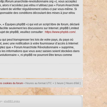
ttp://forum.anarchiste-revolutionnaire.org »), vous acceptez
, alors n’accédez pas et/ou n’utilisez pas « Forum Anarchiste
rudent de vérifier régulièrement celles-ci par vous-même. Si
sponsable des conditions découlant des mises à jour et/ou
, « Équipes phpBB ») qui est un script libre de forum, déclaré
 facilite seulement les discussions sur Internet. phpBB Limited
jet de phpBB, veuillez consulter :
https://www.phpbb.com/
.
 qui peut transgresser les lois de votre pays, du pays où
avec une notification à votre fournisseur d’accès à Internet
eptez que « Forum Anarchiste Révolutionnaire » supprime,
s les informations que vous avez saisies soient stockées dans
évolutionnaire », ni phpBB ne pourront être tenus comme
es cookies du forum
• Heures au format UTC + 1 heure [ Heure d’été ]
gn:
phpBB3 styles