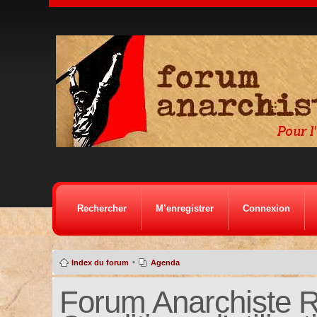
Rechercher
M’enregistrer
Connexion
•
Index du forum
Agenda
Forum Anarchiste Ré