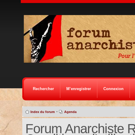
Rechercher
M’enregistrer
Connexion
•
Index du forum
Agenda
Forum Anarchiste Ré