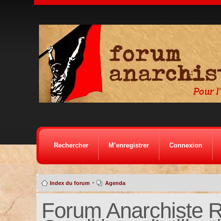
Rechercher
M’enregistrer
Connexion
•
Index du forum
Agenda
Forum Anarchiste Ré