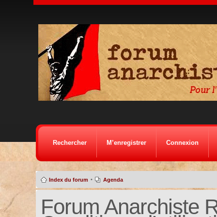
Rechercher
M’enregistrer
Connexion
•
Index du forum
Agenda
Forum Anarchiste Ré