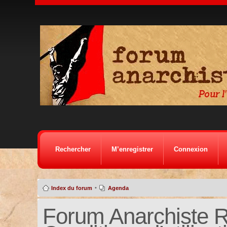
Rechercher
M’enregistrer
Connexion
•
Index du forum
Agenda
Forum Anarchiste Ré