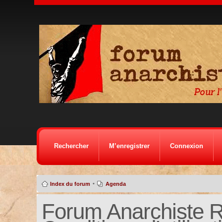
Rechercher
M’enregistrer
Connexion
•
Index du forum
Agenda
Forum Anarchiste Ré