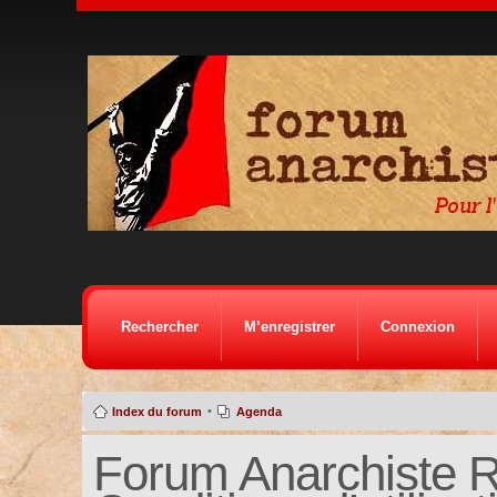
Rechercher
M’enregistrer
Connexion
•
Index du forum
Agenda
Forum Anarchiste Ré