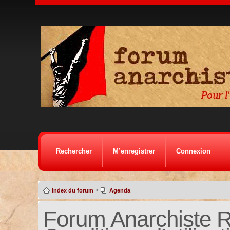
Rechercher
M’enregistrer
Connexion
•
Index du forum
Agenda
Forum Anarchiste Ré