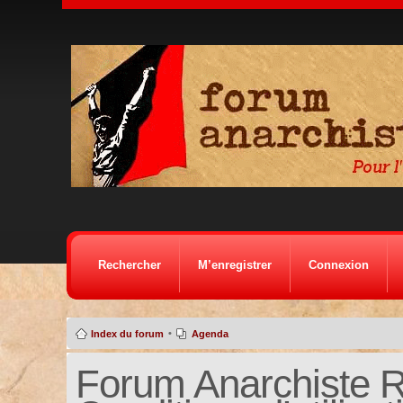
Rechercher
M’enregistrer
Connexion
•
Index du forum
Agenda
Forum Anarchiste Ré