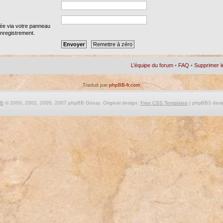
iée via votre panneau
 enregistrement.
L’équipe du forum
•
FAQ
•
Supprimer l
Traduit par
phpBB-fr.com
BB
© 2000, 2002, 2005, 2007 phpBB Group. Original design:
Free CSS Templates
| phpBB3 desi