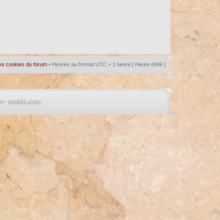
es cookies du forum
• Heures au format UTC + 1 heure [ Heure d’été ]
gn:
phpBB3 styles