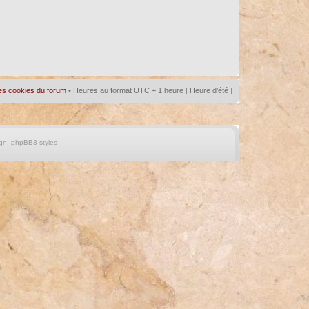
es cookies du forum
• Heures au format UTC + 1 heure [ Heure d’été ]
gn:
phpBB3 styles