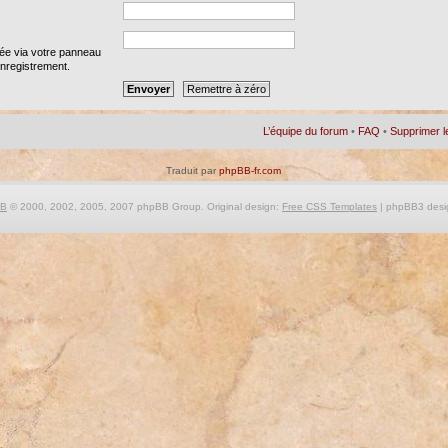
iée via votre panneau
 enregistrement.
L’équipe du forum
•
FAQ
•
Supprimer l
Traduit par
phpBB-fr.com
BB
© 2000, 2002, 2005, 2007 phpBB Group. Original design:
Free CSS Templates
| phpBB3 desi