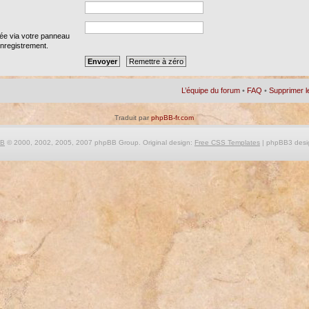
iée via votre panneau
 enregistrement.
L’équipe du forum
•
FAQ
•
Supprimer l
Traduit par
phpBB-fr.com
BB
© 2000, 2002, 2005, 2007 phpBB Group. Original design:
Free CSS Templates
| phpBB3 desi