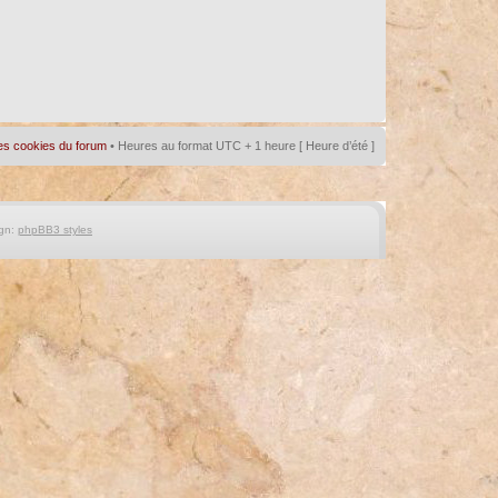
es cookies du forum
• Heures au format UTC + 1 heure [ Heure d’été ]
gn:
phpBB3 styles