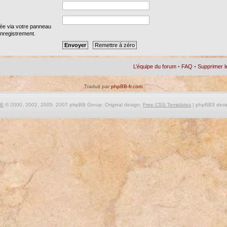
iée via votre panneau
 enregistrement.
L’équipe du forum
•
FAQ
•
Supprimer l
Traduit par
phpBB-fr.com
BB
© 2000, 2002, 2005, 2007 phpBB Group. Original design:
Free CSS Templates
| phpBB3 desi