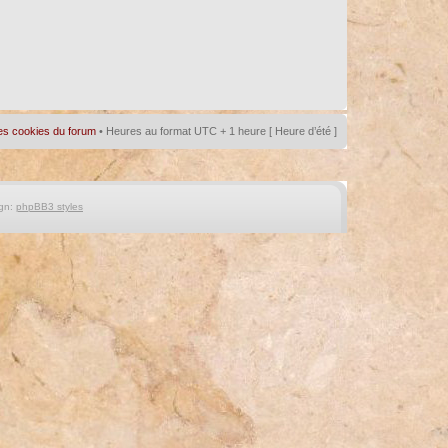
es cookies du forum
• Heures au format UTC + 1 heure [ Heure d’été ]
gn:
phpBB3 styles