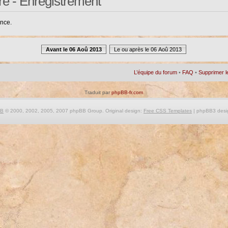
re - Enregistrement
ance.
Avant le 06 Aoû 2013
Le ou après le 06 Aoû 2013
L’équipe du forum
•
FAQ
•
Supprimer l
Traduit par
phpBB-fr.com
BB
© 2000, 2002, 2005, 2007 phpBB Group. Original design:
Free CSS Templates
| phpBB3 desi