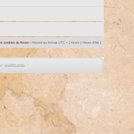
es cookies du forum
• Heures au format UTC + 1 heure [ Heure d’été ]
gn:
phpBB3 styles