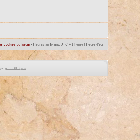
es cookies du forum
• Heures au format UTC + 1 heure [ Heure d’été ]
gn:
phpBB3 styles