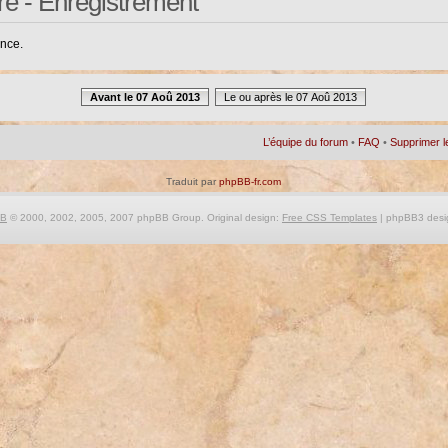
re - Enregistrement
ance.
Avant le 07 Aoû 2013
Le ou après le 07 Aoû 2013
L’équipe du forum
•
FAQ
•
Supprimer l
Traduit par
phpBB-fr.com
BB
© 2000, 2002, 2005, 2007 phpBB Group. Original design:
Free CSS Templates
| phpBB3 desi