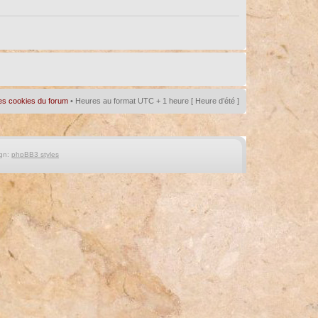
es cookies du forum
• Heures au format UTC + 1 heure [ Heure d’été ]
gn:
phpBB3 styles