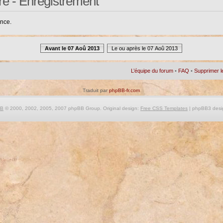
re - Enregistrement
ance.
Avant le 07 Aoû 2013
Le ou après le 07 Aoû 2013
L’équipe du forum
•
FAQ
•
Supprimer l
Traduit par
phpBB-fr.com
BB
© 2000, 2002, 2005, 2007 phpBB Group. Original design:
Free CSS Templates
| phpBB3 desi