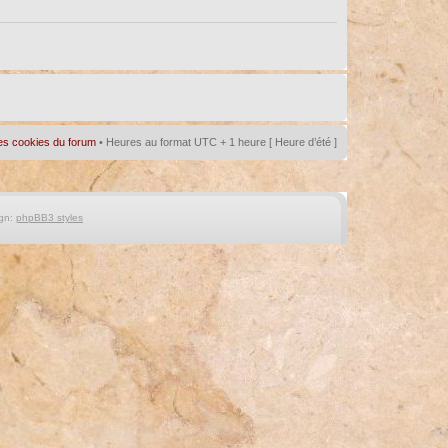
es cookies du forum
• Heures au format UTC + 1 heure [ Heure d’été ]
gn:
phpBB3 styles