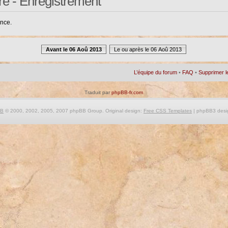
re - Enregistrement
ance.
Avant le 06 Aoû 2013
Le ou après le 06 Aoû 2013
L’équipe du forum
•
FAQ
•
Supprimer l
Traduit par
phpBB-fr.com
BB
© 2000, 2002, 2005, 2007 phpBB Group. Original design:
Free CSS Templates
| phpBB3 desi