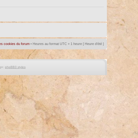
es cookies du forum
• Heures au format UTC + 1 heure [ Heure d’été ]
gn:
phpBB3 styles