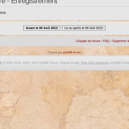
re - Enregistrement
ance.
Avant le 06 Aoû 2013
Le ou après le 06 Aoû 2013
L’équipe du forum
•
FAQ
•
Supprimer l
Traduit par
phpBB-fr.com
BB
© 2000, 2002, 2005, 2007 phpBB Group. Original design:
Free CSS Templates
| phpBB3 desi