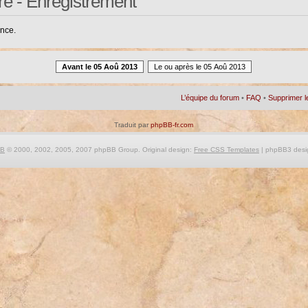
re - Enregistrement
ance.
Avant le 05 Aoû 2013
Le ou après le 05 Aoû 2013
L’équipe du forum
•
FAQ
•
Supprimer l
Traduit par
phpBB-fr.com
BB
© 2000, 2002, 2005, 2007 phpBB Group. Original design:
Free CSS Templates
| phpBB3 desi