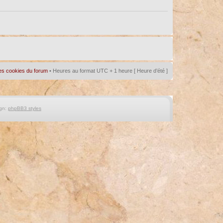
es cookies du forum
• Heures au format UTC + 1 heure [ Heure d’été ]
gn:
phpBB3 styles