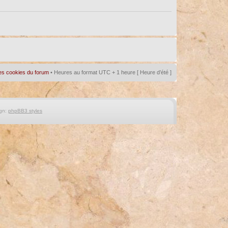
es cookies du forum
• Heures au format UTC + 1 heure [ Heure d’été ]
gn:
phpBB3 styles