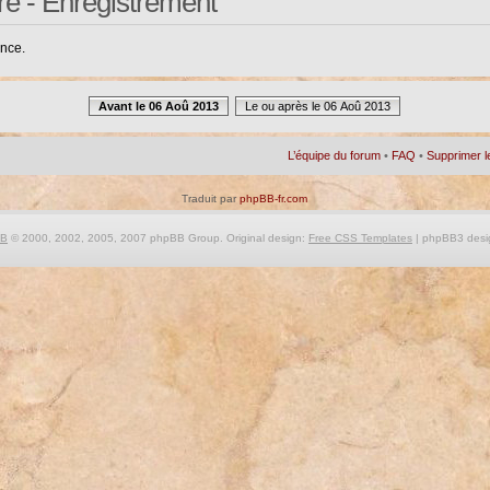
re - Enregistrement
ance.
Avant le 06 Aoû 2013
Le ou après le 06 Aoû 2013
L’équipe du forum
•
FAQ
•
Supprimer l
Traduit par
phpBB-fr.com
BB
© 2000, 2002, 2005, 2007 phpBB Group. Original design:
Free CSS Templates
| phpBB3 desi