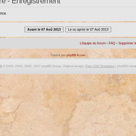
re - Enregistrement
ance.
Avant le 07 Aoû 2013
Le ou après le 07 Aoû 2013
L’équipe du forum
•
FAQ
•
Supprimer l
Traduit par
phpBB-fr.com
BB
© 2000, 2002, 2005, 2007 phpBB Group. Original design:
Free CSS Templates
| phpBB3 desi