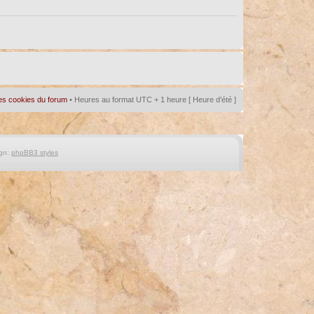
es cookies du forum
• Heures au format UTC + 1 heure [ Heure d’été ]
gn:
phpBB3 styles