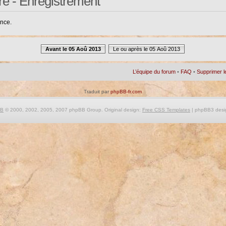
re - Enregistrement
ance.
Avant le 05 Aoû 2013
Le ou après le 05 Aoû 2013
L’équipe du forum
•
FAQ
•
Supprimer l
Traduit par
phpBB-fr.com
BB
© 2000, 2002, 2005, 2007 phpBB Group. Original design:
Free CSS Templates
| phpBB3 desi