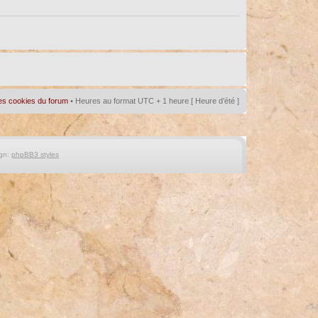
es cookies du forum
• Heures au format UTC + 1 heure [ Heure d’été ]
gn:
phpBB3 styles