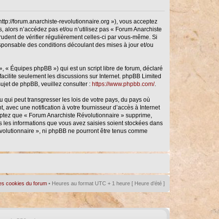
ttp://forum.anarchiste-revolutionnaire.org »), vous acceptez
, alors n’accédez pas et/ou n’utilisez pas « Forum Anarchiste
rudent de vérifier régulièrement celles-ci par vous-même. Si
sponsable des conditions découlant des mises à jour et/ou
, « Équipes phpBB ») qui est un script libre de forum, déclaré
 facilite seulement les discussions sur Internet. phpBB Limited
jet de phpBB, veuillez consulter :
https://www.phpbb.com/
.
 qui peut transgresser les lois de votre pays, du pays où
avec une notification à votre fournisseur d’accès à Internet
eptez que « Forum Anarchiste Révolutionnaire » supprime,
s les informations que vous avez saisies soient stockées dans
évolutionnaire », ni phpBB ne pourront être tenus comme
es cookies du forum
• Heures au format UTC + 1 heure [ Heure d’été ]