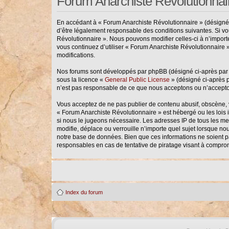
Forum Anarchiste Révolutionnai
En accédant à « Forum Anarchiste Révolutionnaire » (désigné ci
d’être légalement responsable des conditions suivantes. Si vo
Révolutionnaire ». Nous pouvons modifier celles-ci à n’importe
vous continuez d’utiliser « Forum Anarchiste Révolutionnaire 
modifications.
Nos forums sont développés par phpBB (désigné ci-après par « 
sous la licence «
General Public License
» (désigné ci-après p
n’est pas responsable de ce que nous acceptons ou n’accepto
Vous acceptez de ne pas publier de contenu abusif, obscène, vu
« Forum Anarchiste Révolutionnaire » est hébergé ou les lois 
si nous le jugeons nécessaire. Les adresses IP de tous les m
modifie, déplace ou verrouille n’importe quel sujet lorsque n
notre base de données. Bien que ces informations ne soient p
responsables en cas de tentative de piratage visant à compro
Index du forum