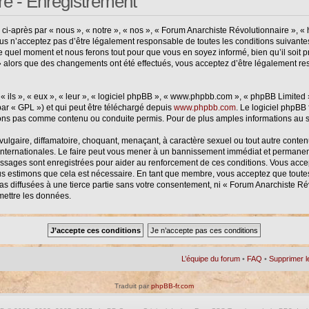
re - Enregistrement
-après par « nous », « notre », « nos », « Forum Anarchiste Révolutionnaire », « h
us n’acceptez pas d’être légalement responsable de toutes les conditions suivantes
 quel moment et nous ferons tout pour que vous en soyez informé, bien qu’il soit p
» alors que des changements ont été effectués, vous acceptez d’être légalement re
ils », « eux », « leur », « logiciel phpBB », « www.phpbb.com », « phpBB Limited »
ar « GPL ») et qui peut être téléchargé depuis
www.phpbb.com
. Le logiciel phpBB
ns pas comme contenu ou conduite permis. Pour de plus amples informations au su
lgaire, diffamatoire, choquant, menaçant, à caractère sexuel ou tout autre contenu
internationales. Le faire peut vous mener à un bannissement immédiat et permanent, 
essages sont enregistrées pour aider au renforcement de ces conditions. Vous acc
ous estimons que cela est nécessaire. En tant que membre, vous acceptez que toute
as diffusées à une tierce partie sans votre consentement, ni « Forum Anarchiste R
mettre les données.
L’équipe du forum
•
FAQ
•
Supprimer l
Traduit par
phpBB-fr.com