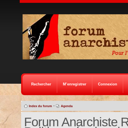
Rechercher
M’enregistrer
Connexion
•
Index du forum
Agenda
Forum Anarchiste Ré