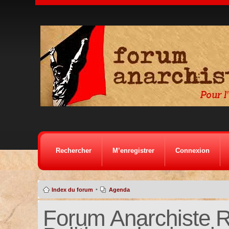
Rechercher
M’enregistrer
Connexion
•
Index du forum
Agenda
Forum Anarchiste Ré