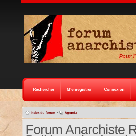
Rechercher
M’enregistrer
Connexion
•
Index du forum
Agenda
Forum Anarchiste Ré