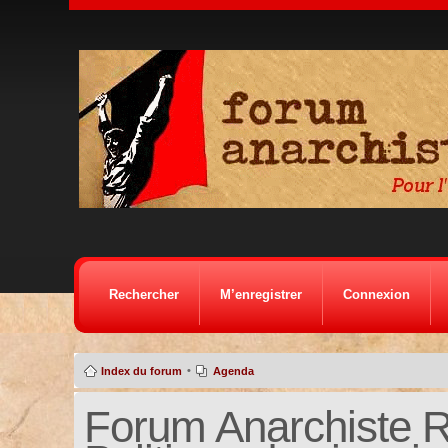
Rechercher
M’enregistrer
Connexion
•
Index du forum
Agenda
Forum Anarchiste Ré