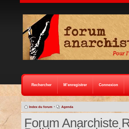
Rechercher
M’enregistrer
Connexion
•
Index du forum
Agenda
Forum Anarchiste Ré