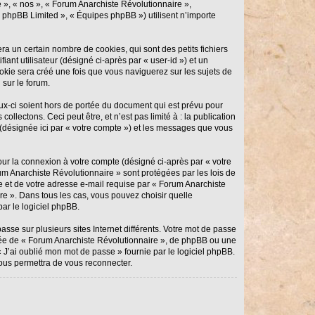
e », « nos », « Forum Anarchiste Révolutionnaire »,
 « phpBB Limited », « Équipes phpBB ») utilisent n’importe
a un certain nombre de cookies, qui sont des petits fichiers
ant utilisateur (désigné ci-après par « user-id ») et un
ookie sera créé une fois que vous naviguerez sur les sujets de
 sur le forum.
x-ci soient hors de portée du document qui est prévu pour
lectons. Ceci peut être, et n’est pas limité à : la publication
 (désignée ici par « votre compte ») et les messages que vous
our la connexion à votre compte (désigné ci-après par « votre
um Anarchiste Révolutionnaire » sont protégées par les lois de
e et de votre adresse e-mail requise par « Forum Anarchiste
re ». Dans tous les cas, vous pouvez choisir quelle
ar le logiciel phpBB.
sse sur plusieurs sites Internet différents. Votre mot de passe
iée de « Forum Anarchiste Révolutionnaire », de phpBB ou une
 J’ai oublié mon mot de passe » fournie par le logiciel phpBB.
ous permettra de vous reconnecter.