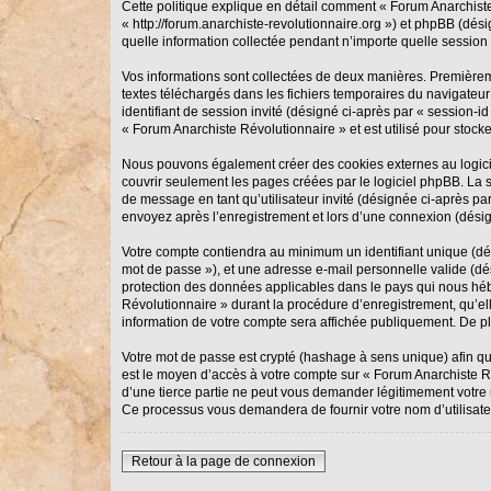
Cette politique explique en détail comment « Forum Anarchiste 
« http://forum.anarchiste-revolutionnaire.org ») et phpBB (dés
quelle information collectée pendant n’importe quelle session d
Vos informations sont collectées de deux manières. Premièreme
textes téléchargés dans les fichiers temporaires du navigateur 
identifiant de session invité (désigné ci-après par « session-
« Forum Anarchiste Révolutionnaire » et est utilisé pour stocke
Nous pouvons également créer des cookies externes au logicie
couvrir seulement les pages créées par le logiciel phpBB. La s
de message en tant qu’utilisateur invité (désignée ci-après p
envoyez après l’enregistrement et lors d’une connexion (désig
Votre compte contiendra au minimum un identifiant unique (dési
mot de passe »), et une adresse e-mail personnelle valide (dés
protection des données applicables dans le pays qui nous hébe
Révolutionnaire » durant la procédure d’enregistrement, qu’ell
information de votre compte sera affichée publiquement. De plu
Votre mot de passe est crypté (hashage à sens unique) afin qu’
est le moyen d’accès à votre compte sur « Forum Anarchiste 
d’une tierce partie ne peut vous demander légitimement votre m
Ce processus vous demandera de fournir votre nom d’utilisate
Retour à la page de connexion