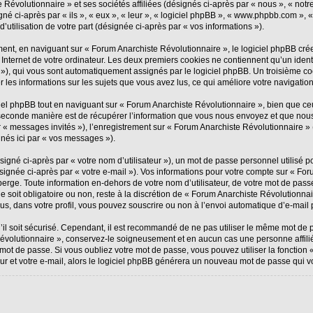
Révolutionnaire » et ses sociétés affiliées (désignés ci-après par « nous », « notr
igné ci-après par « ils », « eux », « leur », « logiciel phpBB », « www.phpbb.com »,
’utilisation de votre part (désignée ci-après par « vos informations »).
nt, en naviguant sur « Forum Anarchiste Révolutionnaire », le logiciel phpBB créer
Internet de votre ordinateur. Les deux premiers cookies ne contiennent qu’un identifi
id »), qui vous sont automatiquement assignés par le logiciel phpBB. Un troisième c
r les informations sur les sujets que vous avez lus, ce qui améliore votre navigation
l phpBB tout en naviguant sur « Forum Anarchiste Révolutionnaire », bien que ceu
econde manière est de récupérer l’information que vous nous envoyez et que nous col
ar « messages invités »), l’enregistrement sur « Forum Anarchiste Révolutionnaire »
nés ici par « vos messages »).
gné ci-après par « votre nom d’utilisateur »), un mot de passe personnel utilisé p
ignée ci-après par « votre e-mail »). Vos informations pour votre compte sur « For
rge. Toute information en-dehors de votre nom d’utilisateur, de votre mot de pass
e soit obligatoire ou non, reste à la discrétion de « Forum Anarchiste Révolutionnai
s, dans votre profil, vous pouvez souscrire ou non à l’envoi automatique d’e-mail p
il soit sécurisé. Cependant, il est recommandé de ne pas utiliser le même mot de pa
Révolutionnaire », conservez-le soigneusement et en aucun cas une personne affil
ot de passe. Si vous oubliez votre mot de passe, vous pouvez utiliser la fonction «
ur et votre e-mail, alors le logiciel phpBB générera un nouveau mot de passe qui v