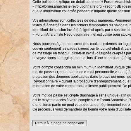
Cette politique explique en détail comment « Forum Anarchiste 
« http://forum.anarchiste-revolutionnaire.org ») et phpBB (dés
quelle information collectée pendant n’importe quelle session d
Vos informations sont collectées de deux manières. Premièreme
textes téléchargés dans les fichiers temporaires du navigateur 
identifiant de session invité (désigné ci-après par « session-
« Forum Anarchiste Révolutionnaire » et est utilisé pour stocke
Nous pouvons également créer des cookies externes au logicie
couvrir seulement les pages créées par le logiciel phpBB. La s
de message en tant qu’utilisateur invité (désignée ci-après p
envoyez après l’enregistrement et lors d’une connexion (désig
Votre compte contiendra au minimum un identifiant unique (dési
mot de passe »), et une adresse e-mail personnelle valide (dés
protection des données applicables dans le pays qui nous hébe
Révolutionnaire » durant la procédure d’enregistrement, qu’ell
information de votre compte sera affichée publiquement. De plu
Votre mot de passe est crypté (hashage à sens unique) afin qu’
est le moyen d’accès à votre compte sur « Forum Anarchiste 
d’une tierce partie ne peut vous demander légitimement votre m
Ce processus vous demandera de fournir votre nom d’utilisate
Retour à la page de connexion