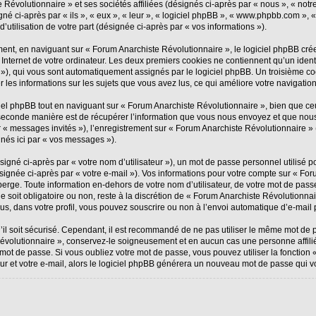
Révolutionnaire » et ses sociétés affiliées (désignés ci-après par « nous », « notr
igné ci-après par « ils », « eux », « leur », « logiciel phpBB », « www.phpbb.com »,
’utilisation de votre part (désignée ci-après par « vos informations »).
nt, en naviguant sur « Forum Anarchiste Révolutionnaire », le logiciel phpBB créer
Internet de votre ordinateur. Les deux premiers cookies ne contiennent qu’un identifi
id »), qui vous sont automatiquement assignés par le logiciel phpBB. Un troisième c
r les informations sur les sujets que vous avez lus, ce qui améliore votre navigation
l phpBB tout en naviguant sur « Forum Anarchiste Révolutionnaire », bien que ceu
econde manière est de récupérer l’information que vous nous envoyez et que nous col
ar « messages invités »), l’enregistrement sur « Forum Anarchiste Révolutionnaire »
nés ici par « vos messages »).
gné ci-après par « votre nom d’utilisateur »), un mot de passe personnel utilisé p
ignée ci-après par « votre e-mail »). Vos informations pour votre compte sur « For
rge. Toute information en-dehors de votre nom d’utilisateur, de votre mot de pass
e soit obligatoire ou non, reste à la discrétion de « Forum Anarchiste Révolutionnai
s, dans votre profil, vous pouvez souscrire ou non à l’envoi automatique d’e-mail p
il soit sécurisé. Cependant, il est recommandé de ne pas utiliser le même mot de pa
Révolutionnaire », conservez-le soigneusement et en aucun cas une personne affil
ot de passe. Si vous oubliez votre mot de passe, vous pouvez utiliser la fonction «
ur et votre e-mail, alors le logiciel phpBB générera un nouveau mot de passe qui v