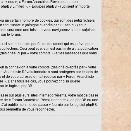
e », « nos », « Forum Anarchiste Révolutionnaire »,
 « phpBB Limited », « Équipes phpBB ») utilisent n’importe
a un certain nombre de cookies, qui sont des petits fichiers
ant utilisateur (désigné ci-après par « user-id ») et un
ookie sera créé une fois que vous naviguerez sur les sujets de
 sur le forum.
x-ci soient hors de portée du document qui est prévu pour
lectons. Ceci peut être, et n’est pas limité à : la publication
 (désignée ici par « votre compte ») et les messages que vous
our la connexion à votre compte (désigné ci-après par « votre
um Anarchiste Révolutionnaire » sont protégées par les lois de
e et de votre adresse e-mail requise par « Forum Anarchiste
re ». Dans tous les cas, vous pouvez choisir quelle
ar le logiciel phpBB.
sse sur plusieurs sites Internet différents. Votre mot de passe
iée de « Forum Anarchiste Révolutionnaire », de phpBB ou une
 J’ai oublié mon mot de passe » fournie par le logiciel phpBB.
ous permettra de vous reconnecter.