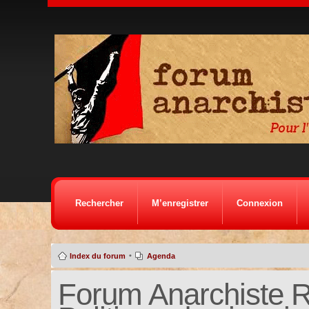
Rechercher
M’enregistrer
Connexion
•
Index du forum
Agenda
Forum Anarchiste Ré