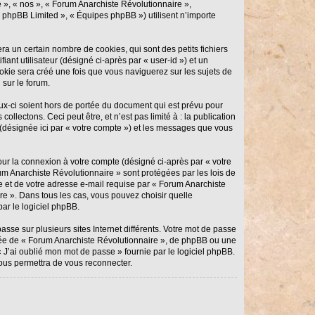
e », « nos », « Forum Anarchiste Révolutionnaire »,
 « phpBB Limited », « Équipes phpBB ») utilisent n’importe
a un certain nombre de cookies, qui sont des petits fichiers
ant utilisateur (désigné ci-après par « user-id ») et un
ookie sera créé une fois que vous naviguerez sur les sujets de
 sur le forum.
x-ci soient hors de portée du document qui est prévu pour
lectons. Ceci peut être, et n’est pas limité à : la publication
 (désignée ici par « votre compte ») et les messages que vous
our la connexion à votre compte (désigné ci-après par « votre
um Anarchiste Révolutionnaire » sont protégées par les lois de
e et de votre adresse e-mail requise par « Forum Anarchiste
re ». Dans tous les cas, vous pouvez choisir quelle
ar le logiciel phpBB.
sse sur plusieurs sites Internet différents. Votre mot de passe
iée de « Forum Anarchiste Révolutionnaire », de phpBB ou une
 J’ai oublié mon mot de passe » fournie par le logiciel phpBB.
ous permettra de vous reconnecter.