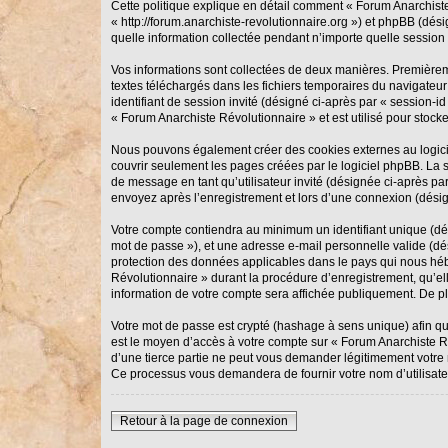
Cette politique explique en détail comment « Forum Anarchiste 
« http://forum.anarchiste-revolutionnaire.org ») et phpBB (dés
quelle information collectée pendant n’importe quelle session d
Vos informations sont collectées de deux manières. Premièreme
textes téléchargés dans les fichiers temporaires du navigateur 
identifiant de session invité (désigné ci-après par « session-
« Forum Anarchiste Révolutionnaire » et est utilisé pour stocke
Nous pouvons également créer des cookies externes au logicie
couvrir seulement les pages créées par le logiciel phpBB. La s
de message en tant qu’utilisateur invité (désignée ci-après p
envoyez après l’enregistrement et lors d’une connexion (désig
Votre compte contiendra au minimum un identifiant unique (dési
mot de passe »), et une adresse e-mail personnelle valide (dés
protection des données applicables dans le pays qui nous hébe
Révolutionnaire » durant la procédure d’enregistrement, qu’ell
information de votre compte sera affichée publiquement. De plu
Votre mot de passe est crypté (hashage à sens unique) afin qu’
est le moyen d’accès à votre compte sur « Forum Anarchiste 
d’une tierce partie ne peut vous demander légitimement votre m
Ce processus vous demandera de fournir votre nom d’utilisate
Retour à la page de connexion