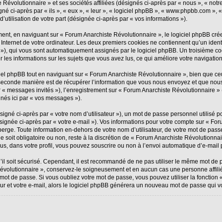
Révolutionnaire » et ses sociétés affiliées (désignés ci-après par « nous », « notr
igné ci-après par « ils », « eux », « leur », « logiciel phpBB », « www.phpbb.com »,
’utilisation de votre part (désignée ci-après par « vos informations »).
nt, en naviguant sur « Forum Anarchiste Révolutionnaire », le logiciel phpBB créer
Internet de votre ordinateur. Les deux premiers cookies ne contiennent qu’un identifi
id »), qui vous sont automatiquement assignés par le logiciel phpBB. Un troisième c
r les informations sur les sujets que vous avez lus, ce qui améliore votre navigation
l phpBB tout en naviguant sur « Forum Anarchiste Révolutionnaire », bien que ceu
econde manière est de récupérer l’information que vous nous envoyez et que nous col
ar « messages invités »), l’enregistrement sur « Forum Anarchiste Révolutionnaire »
nés ici par « vos messages »).
gné ci-après par « votre nom d’utilisateur »), un mot de passe personnel utilisé p
ignée ci-après par « votre e-mail »). Vos informations pour votre compte sur « For
rge. Toute information en-dehors de votre nom d’utilisateur, de votre mot de pass
e soit obligatoire ou non, reste à la discrétion de « Forum Anarchiste Révolutionnai
s, dans votre profil, vous pouvez souscrire ou non à l’envoi automatique d’e-mail p
il soit sécurisé. Cependant, il est recommandé de ne pas utiliser le même mot de pa
Révolutionnaire », conservez-le soigneusement et en aucun cas une personne affil
ot de passe. Si vous oubliez votre mot de passe, vous pouvez utiliser la fonction «
ur et votre e-mail, alors le logiciel phpBB générera un nouveau mot de passe qui v