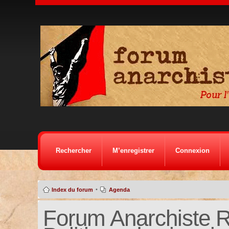
Rechercher
M’enregistrer
Connexion
•
Index du forum
Agenda
Forum Anarchiste Ré