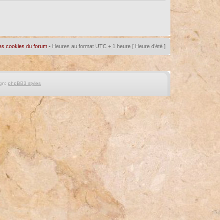
es cookies du forum
• Heures au format UTC + 1 heure [ Heure d’été ]
gn:
phpBB3 styles