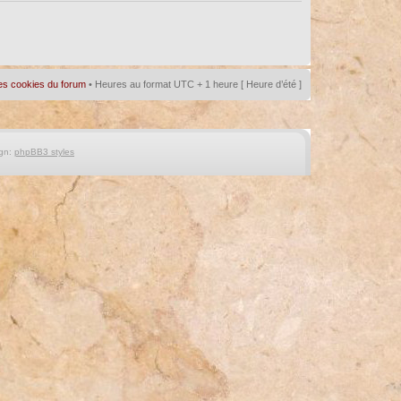
es cookies du forum
• Heures au format UTC + 1 heure [ Heure d’été ]
gn:
phpBB3 styles