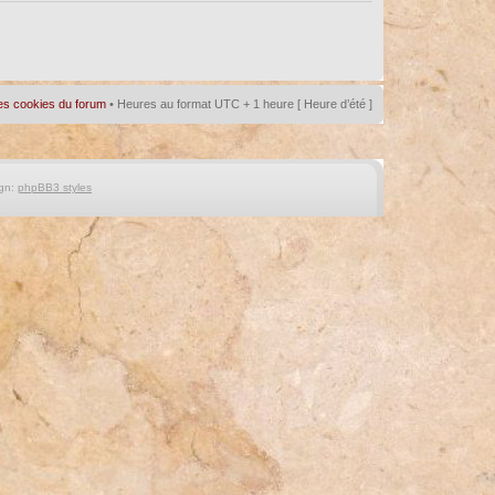
es cookies du forum
• Heures au format UTC + 1 heure [ Heure d’été ]
gn:
phpBB3 styles