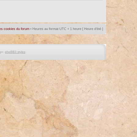
es cookies du forum
• Heures au format UTC + 1 heure [ Heure d’été ]
gn:
phpBB3 styles