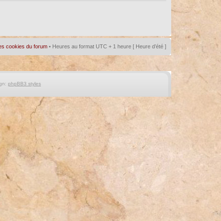
es cookies du forum
• Heures au format UTC + 1 heure [ Heure d’été ]
gn:
phpBB3 styles