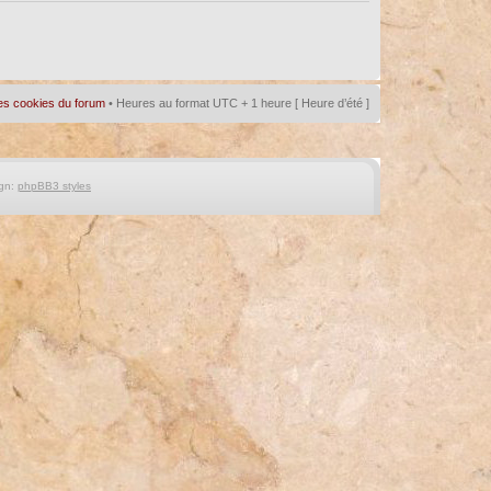
es cookies du forum
• Heures au format UTC + 1 heure [ Heure d’été ]
gn:
phpBB3 styles