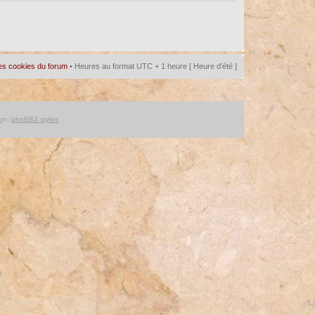
es cookies du forum
• Heures au format UTC + 1 heure [ Heure d’été ]
gn:
phpBB3 styles