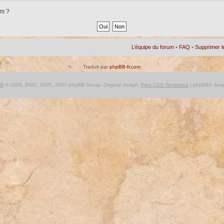
um ?
L’équipe du forum
•
FAQ
•
Supprimer l
Traduit par
phpBB-fr.com
BB
© 2000, 2002, 2005, 2007 phpBB Group. Original design:
Free CSS Templates
| phpBB3 desi