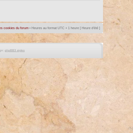
es cookies du forum
• Heures au format UTC + 1 heure [ Heure d’été ]
gn:
phpBB3 styles