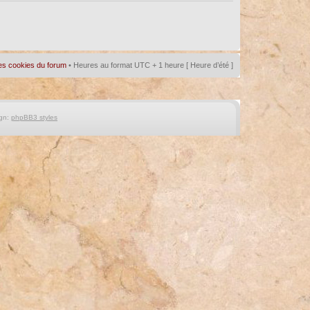
es cookies du forum
• Heures au format UTC + 1 heure [ Heure d’été ]
gn:
phpBB3 styles