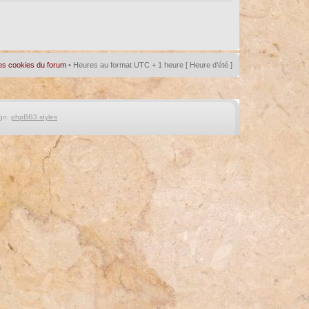
es cookies du forum
• Heures au format UTC + 1 heure [ Heure d’été ]
gn:
phpBB3 styles