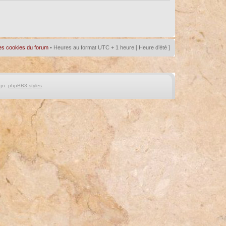
es cookies du forum
• Heures au format UTC + 1 heure [ Heure d’été ]
gn:
phpBB3 styles