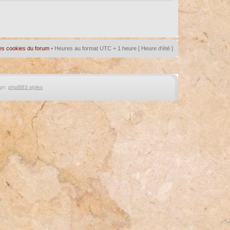
es cookies du forum
• Heures au format UTC + 1 heure [ Heure d’été ]
gn:
phpBB3 styles