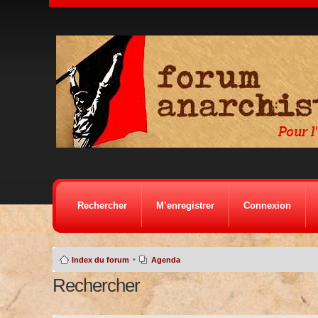
Rechercher
M’enregistrer
Connexion
•
Index du forum
Agenda
Rechercher