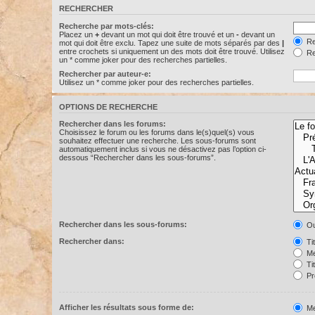
RECHERCHER
Recherche par mots-clés:
Placez un
+
devant un mot qui doit être trouvé et un
-
devant un
Re
mot qui doit être exclu. Tapez une suite de mots séparés par des
|
entre crochets si uniquement un des mots doit être trouvé. Utilisez
Re
un * comme joker pour des recherches partielles.
Rechercher par auteur-e:
Utilisez un * comme joker pour des recherches partielles.
OPTIONS DE RECHERCHE
Rechercher dans les forums:
Choisissez le forum ou les forums dans le(s)quel(s) vous
souhaitez effectuer une recherche. Les sous-forums sont
automatiquement inclus si vous ne désactivez pas l’option ci-
dessous “Rechercher dans les sous-forums”.
Rechercher dans les sous-forums:
Ou
Rechercher dans:
Ti
Me
Ti
Pr
Afficher les résultats sous forme de:
Me