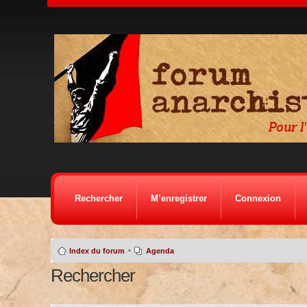
Rechercher
M’enregistrer
Connexion
•
Index du forum
Agenda
Rechercher