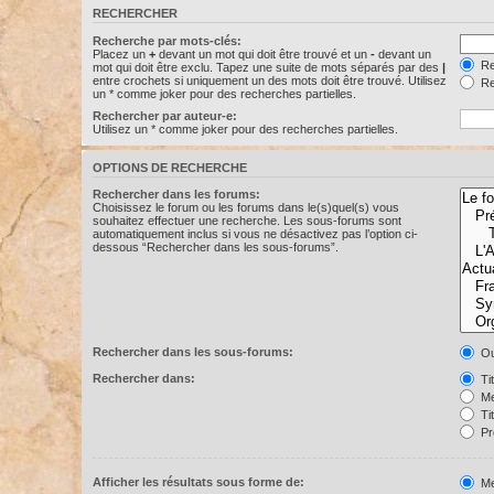
RECHERCHER
Recherche par mots-clés:
Placez un
+
devant un mot qui doit être trouvé et un
-
devant un
Re
mot qui doit être exclu. Tapez une suite de mots séparés par des
|
entre crochets si uniquement un des mots doit être trouvé. Utilisez
Re
un * comme joker pour des recherches partielles.
Rechercher par auteur-e:
Utilisez un * comme joker pour des recherches partielles.
OPTIONS DE RECHERCHE
Rechercher dans les forums:
Choisissez le forum ou les forums dans le(s)quel(s) vous
souhaitez effectuer une recherche. Les sous-forums sont
automatiquement inclus si vous ne désactivez pas l’option ci-
dessous “Rechercher dans les sous-forums”.
Rechercher dans les sous-forums:
Ou
Rechercher dans:
Ti
Me
Ti
Pr
Afficher les résultats sous forme de:
Me