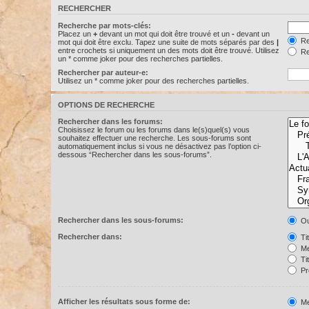
RECHERCHER
Recherche par mots-clés:
Placez un
+
devant un mot qui doit être trouvé et un
-
devant un
Re
mot qui doit être exclu. Tapez une suite de mots séparés par des
|
entre crochets si uniquement un des mots doit être trouvé. Utilisez
Re
un * comme joker pour des recherches partielles.
Rechercher par auteur-e:
Utilisez un * comme joker pour des recherches partielles.
OPTIONS DE RECHERCHE
Rechercher dans les forums:
Choisissez le forum ou les forums dans le(s)quel(s) vous
souhaitez effectuer une recherche. Les sous-forums sont
automatiquement inclus si vous ne désactivez pas l’option ci-
dessous “Rechercher dans les sous-forums”.
Rechercher dans les sous-forums:
Ou
Rechercher dans:
Ti
Me
Ti
Pr
Afficher les résultats sous forme de:
Me