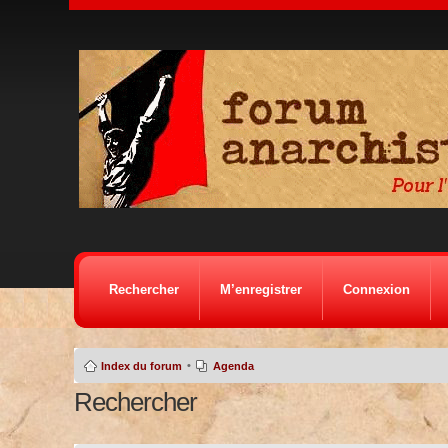
Rechercher
M’enregistrer
Connexion
•
Index du forum
Agenda
Rechercher