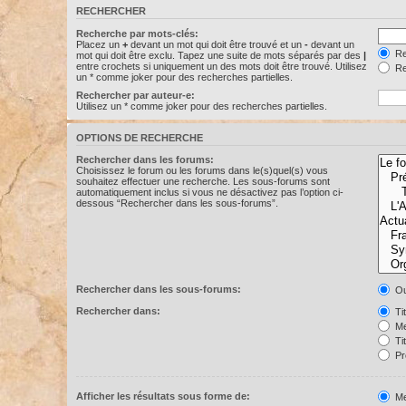
RECHERCHER
Recherche par mots-clés:
Placez un
+
devant un mot qui doit être trouvé et un
-
devant un
Re
mot qui doit être exclu. Tapez une suite de mots séparés par des
|
entre crochets si uniquement un des mots doit être trouvé. Utilisez
Re
un * comme joker pour des recherches partielles.
Rechercher par auteur-e:
Utilisez un * comme joker pour des recherches partielles.
OPTIONS DE RECHERCHE
Rechercher dans les forums:
Choisissez le forum ou les forums dans le(s)quel(s) vous
souhaitez effectuer une recherche. Les sous-forums sont
automatiquement inclus si vous ne désactivez pas l’option ci-
dessous “Rechercher dans les sous-forums”.
Rechercher dans les sous-forums:
Ou
Rechercher dans:
Ti
Me
Ti
Pr
Afficher les résultats sous forme de:
Me