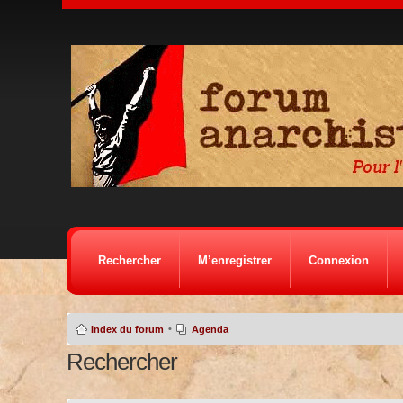
Rechercher
M’enregistrer
Connexion
•
Index du forum
Agenda
Rechercher